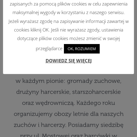
zapisanych za pomocą plików cookies w celu zapewnienia
O nas
maksymalnej wygody w korzystaniu z naszego serwisu.
Jeżeli wyrażasz zgodę na zapisywanie informacji zawartej w
cookies kliknij OK. Jeśli nie wyrażasz zgody, ustawienia
Jesteśmy hufcem z ponad stuletnią
dotyczące plików cookies możesz zmienić w swojej
tradycją. Obecnie działamy na terenie
przeglądarce
OK, ROZUMIEM
miasta Łowicz i zrzeszamy ponad 300
DOWIEDZ SIĘ WIĘCEJ
zuchów i harcerzy. Posiadamy jednostki
w każdym pionie: gromady zuchowe,
drużyny harcerskie, starszoharcerskie
oraz wędrowniczą. Każdego roku
organizujemy obozy letnie dla naszych
zuchów i harcerzy. Posiadamy siedzibę
przy ul. Mostowej oraz harcówki w