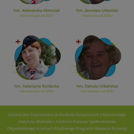
Zadanie jest finansowane ze środków otrzymanych z Narodowego
Instytutu Wolności – Centrum Rozwoju Społeczeństwa
Obywatelskiego w ramach Rządowego Programu Wsparcia Rozwoju