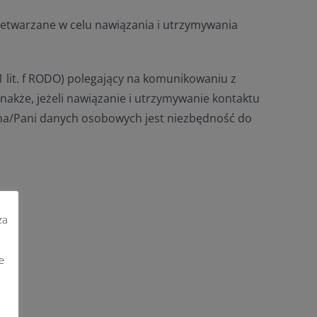
zetwarzane w celu nawiązania i utrzymywania
 lit. f RODO) polegający na komunikowaniu z
akże, jeżeli nawiązanie i utrzymywanie kontaktu
ana/Pani danych osobowych jest niezbędność do
za
e