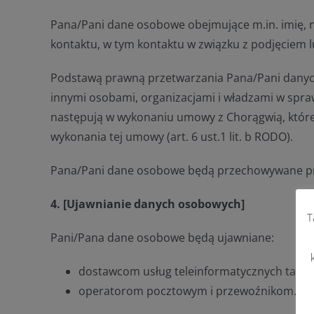
Pana/Pani dane osobowe obejmujące m.in. imię, n
kontaktu, w tym kontaktu w związku z podjęciem 
Podstawą prawną przetwarzania Pana/Pani danych 
innymi osobami, organizacjami i władzami w spra
następują w wykonaniu umowy z Chorągwią, które
wykonania tej umowy (art. 6 ust.1 lit. b RODO).
Pana/Pani dane osobowe będą przechowywane prze
4. [Ujawnianie danych osobowych]
T
Pani/Pana dane osobowe będą ujawniane:
dostawcom usług teleinformatycznych takich 
operatorom pocztowym i przewoźnikom.