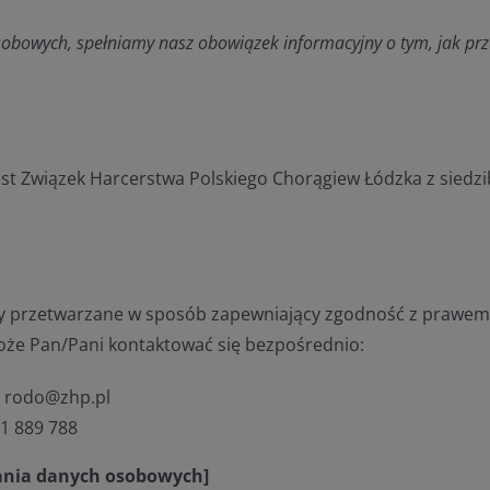
sobowych, spełniamy nasz obowiązek informacyjny o tym, jak pr
 Związek Harcerstwa Polskiego Chorągiew Łódzka z siedzib
y przetwarzane w sposób zapewniający zgodność z prawem 
oże Pan/Pani kontaktować się bezpośrednio:
: rodo@zhp.pl
1 889 788
wania danych osobowych]