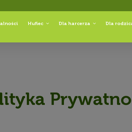
alności
Hufiec
Dla harcerza
Dla rodzic
lityka Prywatno