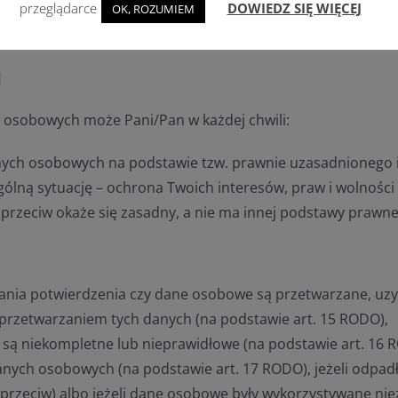
przeglądarce
DOWIEDZ SIĘ WIĘCEJ
iane organom administracji publicznej uprawnionym do po
OK, ROZUMIEM
acującym na podstawie zawartych umów powierzenia prze
]
osobowych może Pani/Pan w każdej chwili:
ych osobowych na podstawie tzw. prawnie uzasadnionego in
ólną sytuację – ochrona Twoich interesów, praw i wolności 
sprzeciw okaże się zasadny, a nie ma innej podstawy prawne
nia potwierdzenia czy dane osobowe są przetwarzane, uzy
 przetwarzaniem tych danych (na podstawie art. 15 RODO),
są niekompletne lub nieprawidłowe (na podstawie art. 16 
anych osobowych (na podstawie art. 17 RODO), jeżeli odpad
 sprzeciw) albo jeżeli dane osobowe były wykorzystywane ni