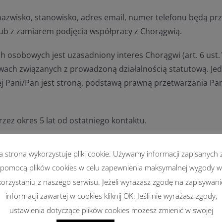
azwisko, stanowisko, adres email, numer telefonu będą pr
lub z zamiarem podjęcia współpracy z Chorągwią.
osobowych jest uzasadniony interes Chorągwi (art. 6 ust.1
wach związanych z prowadzoną działalnością statutową. Jedn
j Pani/Pan jest stroną, podstawą prawną przetwarzania P
z okres 5 lat od ostatniego kontaktu.
a strona wykorzystuje pliki cookie. Używamy informacji zapisanych 
pomocą plików cookies w celu zapewnienia maksymalnej wygody w
korzystaniu z naszego serwisu. Jeżeli wyrażasz zgodę na zapisywani
jak hosting poczty elektronicznej,
informacji zawartej w cookies kliknij OK. Jeśli nie wyrażasz zgody,
ustawienia dotyczące plików cookies możesz zmienić w swojej