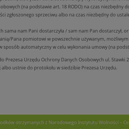
obowych (na podstawie art. 18 RODO) na czas niezbędny do
ści zgłoszonego sprzeciwu albo na czas niezbędny do usta
 sama nam Pani dostarczyła / sam nam Pan dostarczył, oraz
nią/Pana pomiotowi w powszechnie używanym, możliwym d
w sposób automatyczny w celu wykonania umowy (na podsta
 do Prezesa Urzędu Ochrony Danych Osobowych ul. Stawki 
j albo ustnie do protokołu w siedzibie Prezesa Urzędu.
środków otrzymanych z Narodowego Instytutu Wolności – 