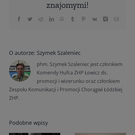
znajomymi!
Facebook
Twitter
Reddit
LinkedIn
WhatsApp
Tumblr
Pinterest
Vk
Xing
Email
O autorze:
Szymek Szaleniec
phm. Szymek Szaleniec jest członkiem
Komendy Hufca ZHP Łowicz ds.
promocji i wizerunku oraz członkiem
Zespołu Komunikacji i Promocji Chorągwi Łódzkiej
ZHP.
Podobne wpisy