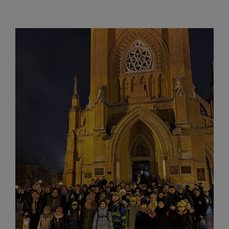
Pokaż
większy
obrazek