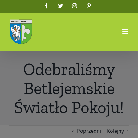
Przejdź
Facebook
Twitter
Instagram
Pinterest
do
zawartości
Odebraliśmy
Betlejemskie
Światło Pokoju!
Poprzedni
Kolejny